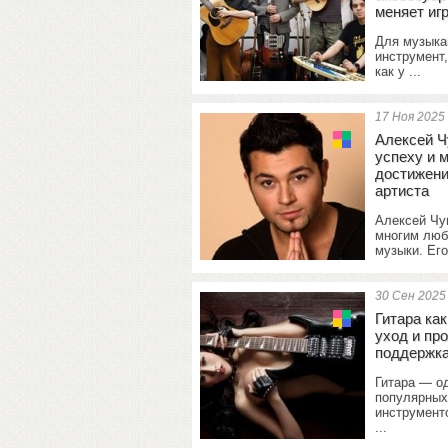
меняет игр
Для музыка
инструмент,
как у ...
17 Ноя 2025
Алексей Ч
успеху и 
достижени
артиста
Алексей Чу
многим люб
музыки. Его
30 Сен 2025
Гитара как
уход и пр
поддержк
Гитара — о
популярных
инструменто
...