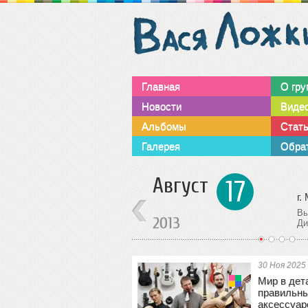
Главная
О гру
Новости
Виде
Альбомы
Стат
Галерея
Обрат
Октябрь
15
г. Москва
г.
Выступление группы.
Ст
2013
Дискоклуб ”SOVA”
ст
1
2
3
4
30 Ноя 2025
Мир в дет
правильны
аксессуар