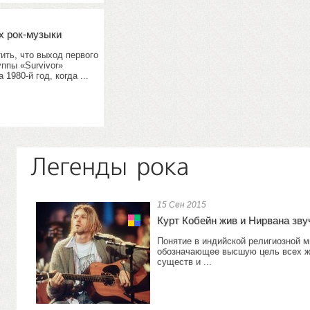
х рок-музыки
ить, что выход первого
ппы «Survivor»
 1980-й год, когда ...
Легенды рока
15 Сен 2015
Курт Кобейн жив и Нирвана зв
Понятие в индийской религиозной 
обозначающее высшую цель всех 
существ и ...