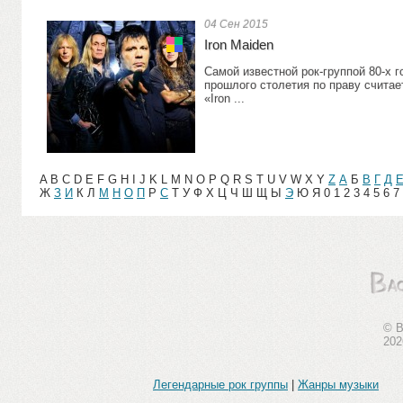
04 Сен 2015
Iron Maiden
Самой известной рок-группой 80-х г
прошлого столетия по праву считае
«Iron ...
A B C D E F G H I J K L M N O P Q R S T U V W X Y
Z
А
Б
В
Г
Д
Ж
З
И
К Л
М
Н
О
П
Р
С
Т У Ф Х Ц Ч Ш Щ Ы
Э
Ю Я 0 1 2 3 4 5 6 7 
© В
202
Легендарные рок группы
|
Жанры музыки