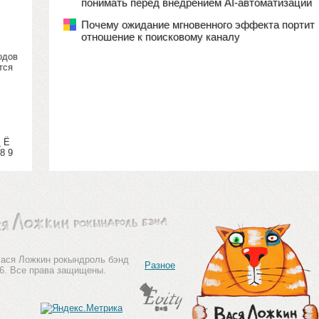
понимать перед внедрением AI-автоматизации
Почему ожидание мгновенного эффекта портит
отношение к поисковому каналу
одов
тся
Е
Ё
8 9
ася Ложкин рокындроль бэнд
Разное
6. Все права защищены.