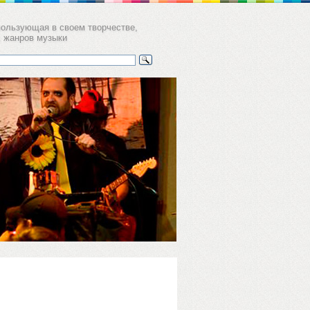
пользующая в своем творчестве,
х жанров музыки
а
ков пер. 11,
уб Gogol'