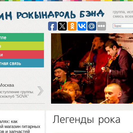
группа, ис
смесь все
ппе
о
ьи
ная связь
Декабрь
09
 Москва
г. Москв
олешников пер. 11,
Столешни
2013
р.1, Клуб Gogol'
стр.1, Кл
Легенды рока
алях: как
й магазин гитарных
ов и запчастей