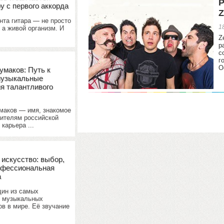
Р
у с первого аккорда
Z
нта гитара — не просто
1
 а живой организм. И
Z
р
с
г
О
умаков: Путь к
музыкальные
я талантливого
маков — имя, знакомое
ителям российской
 карьера ...
 искусство: выбор,
офессиональная
а
дин из самых
 музыкальных
в в мире. Её звучание