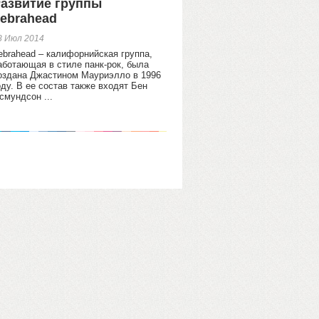
азвитие группы
ebrahead
8 Июл 2014
ebrahead – калифорнийская группа,
аботающая в стиле панк-рок, была
оздана Джастином Мауриэлло в 1996
оду. В ее состав также входят Бен
смундсон ...