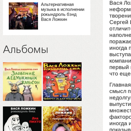
Вася Ло
Альтернативная
неформа
музыка в исполнении
рокындроль бэнд
творени
Вася Ложкин
Сергей 
отличит
наполне
поражае
Альбомы
иногда 
выступа
компани
первый 
что еще
Главная
смысл п
недолгу
выпусти
множест
факторо
иногда 
показыв