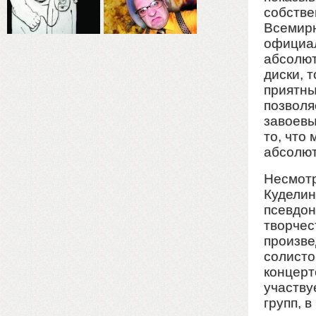
собстве
Всемирн
официал
абсолют
диски, 
приятны
позволя
завоевы
то, что
абсолют
Несмотр
Куделин
псевдон
творчес
произве
солисто
концерт
участву
групп, 