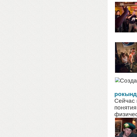
рокынд
Сейчас 
понятия
физичес