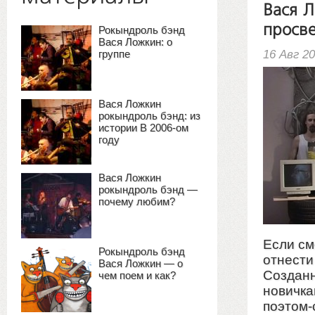
Вася 
просв
Рокындроль бэнд
Вася Ложкин: о
16 Авг 2
группе
Вася Ложкин
рокындроль бэнд: из
истории В 2006-ом
году
Вася Ложкин
рокындроль бэнд —
почему любим?
Если см
Рокындроль бэнд
отнести
Вася Ложкин — о
Созданн
чем поем и как?
новичка
поэтом-