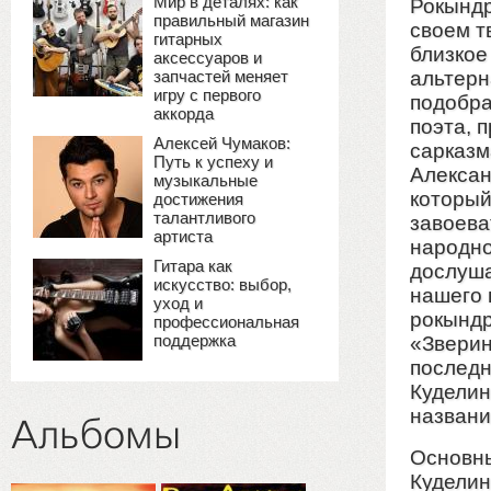
Мир в деталях: как
Рокындр
правильный магазин
своем т
гитарных
близкое
аксессуаров и
запчастей меняет
альтерн
игру с первого
подобра
аккорда
поэта, 
Алексей Чумаков:
сарказм
Путь к успеху и
Алексан
музыкальные
который
достижения
талантливого
завоева
артиста
народно
Гитара как
дослуша
искусство: выбор,
нашего 
уход и
рокындр
профессиональная
поддержка
«Зверин
последн
Куделин
названи
Альбомы
Основны
Куделин