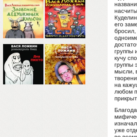
названи
насчиты
Куделин
его зам
бросил,
одноиме
достато
группы 
кучу сп
группы 
мысли, 
творени
на кажу
любом п
прикрыт
Благода
мифичес
изначал
уже отд
во всем