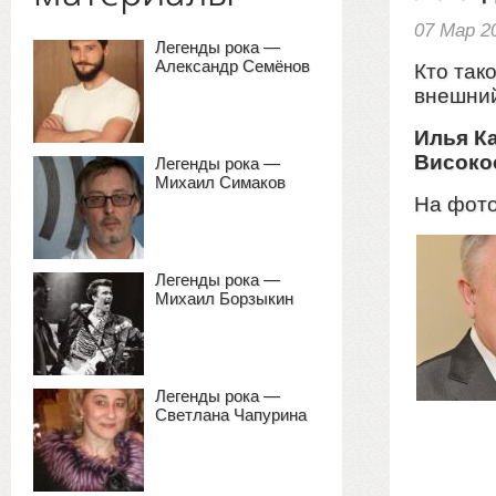
07 Мар 2
Легенды рока —
Александр Семёнов
Кто так
внешни
Илья К
Високо
Легенды рока —
Михаил Симаков
На фот
Легенды рока —
Михаил Борзыкин
Легенды рока —
Светлана Чапурина