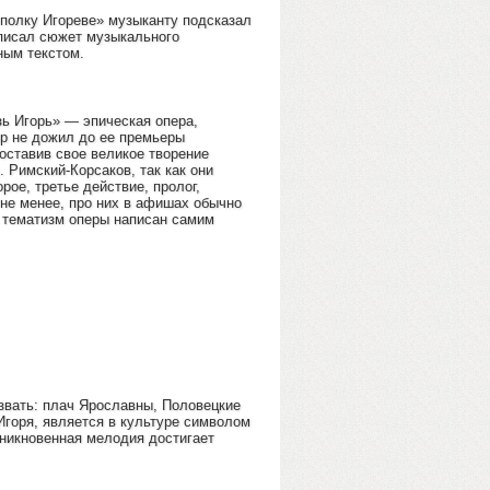
 полку Игореве» музыканту подсказал
аписал сюжет музыкального
ным текстом.
зь Игорь» — эпическая опера,
ор не дожил до ее премьеры
 оставив свое великое творение
 Римский-Корсаков, так как они
ое, третье действие, пролог,
 не менее, про них в афишах обычно
й тематизм оперы написан самим
звать: плач Ярославны, Половецкие
Игоря, является в культуре символом
оникновенная мелодия достигает