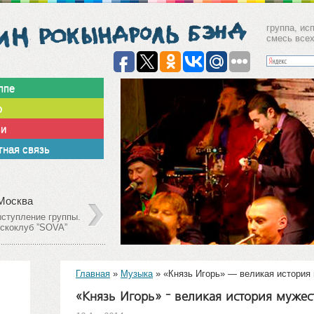
группа, ис
смесь все
ппе
о
ьи
ная связь
Декабрь
09
 Москва
г. Москв
олешников пер. 11,
Столешни
2013
р.1, Клуб Gogol'
стр.1, Кл
Главная
»
Музыка
»
«Князь Игорь» — великая история
«Князь Игорь» — великая история мужес