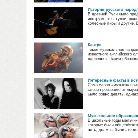
История русского народ
В древней Руси было пре
инструментов: гудки, рожк
колесные лиры и другие. В
Кантри
Такое музыкальное направл
известного английского сл
«деревня». Таким образом,
Интересные факты в ис
Само слово «музыка» приш
слово произошло от «муза
было ровно девять, однако 
Музыкальное образовани
В школьные годы мальчики
которые были общеобязате
петь, должны были это дел