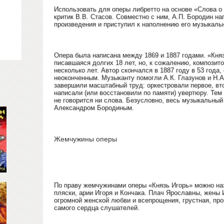
Использовать для оперы либретто на основе «Слова о
критик В.В. Стасов. Совместно с ним, А.П. Бородин н
произведения и приступил к наполнению его музыкаль
Опера была написана между 1869 и 1887 годами. «Кня
писавшаяся долгих 18 лет, но, к сожалению, композит
несколько лет. Автор скончался в 1887 году в 53 года,
неоконченным. Музыканту помогли А.К. Глазунов и Н.А.
завершили масштабный труд: оркестровали первое, втор
написали (или восстановили по памяти) увертюру. Тем
не говорится ни слова. Безусловно, весь музыкальны
Александром Бородиным.
Жемчужины оперы
По праву жемчужинами оперы «Князь Игорь» можно на
пляски, арии Игоря и Кончака. Плач Ярославны, жены 
огромной женской любви и всепрощения, грустная, пр
самого сердца слушателей.