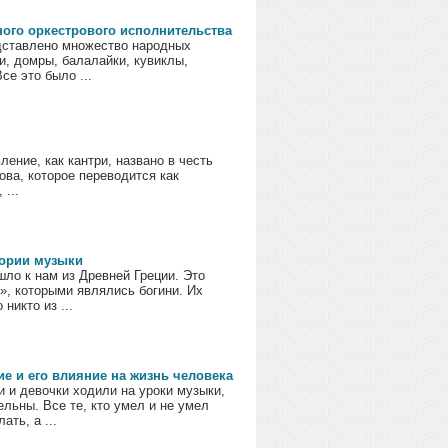
ного оркестрового исполнительства
дставлено множество народных
и, домры, балалайки, кувиклы,
се это было ...
ение, как кантри, названо в честь
ова, которое переводится как
 ...
тории музыки
ло к нам из Древней Греции. Это
», которыми являлись богини. Их
никто из ...
е и его влияние на жизнь человека
 и девочки ходили на уроки музыки,
льны. Все те, кто умел и не умел
ать, а ...