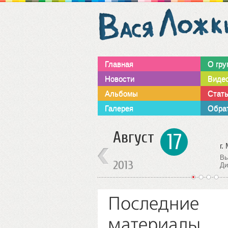
Главная
О гру
Новости
Виде
Альбомы
Стат
Галерея
Обрат
Октябрь
15
г. Москва
г.
Выступление группы.
Ст
2013
Дискоклуб ”SOVA”
ст
1
2
3
4
Последние
материалы