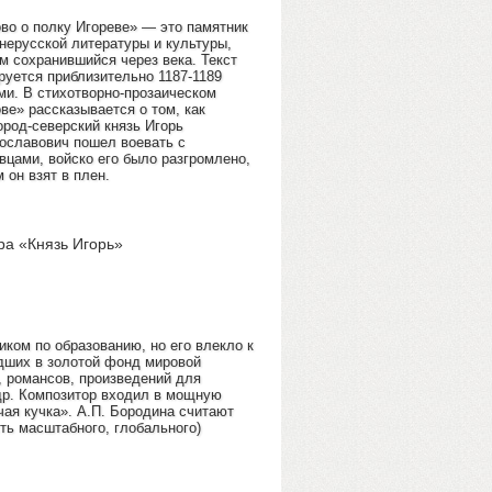
во о полку Игореве» — это памятник
нерусской литературы и культуры,
м сохранившийся через века. Текст
руется приблизительно 1187-1189
ми. В стихотворно-прозаическом
ве» рассказывается о том, как
ород-северский князь Игорь
ославович пошел воевать с
вцами, войско его было разгромлено,
м он взят в плен.
а «Князь Игорь»
ом по образованию, но его влекло к
едших в золотой фонд мировой
, романсов, произведений для
др. Композитор входил в мощную
чая кучка». А.П. Бородина считают
ть масштабного, глобального)