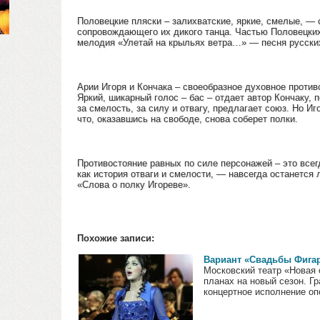
Половецкие пляски – залихватские, яркие, смелые, — 
сопровождающего их дикого танца. Частью Половецких
мелодия «Улетай на крыльях ветра…» — песня русски
Арии Игоря и Кончака – своеобразное духовное против
Яркий, шикарный голос – бас – отдает автор Кончаку, 
за смелость, за силу и отвагу, предлагает союз. Но Иг
что, оказавшись на свободе, снова соберет полки.
Противостояние равных по силе персонажей – это всег
как история отваги и смелости, — навсегда останетс
«Слова о полку Игореве».
Похожие записи:
Вариант «Свадьбы Фига
Московский театр «Новая 
планах на новый сезон. Г
концертное исполнение опе