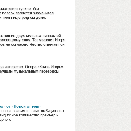
смотрятся тускло без
 плясок является знаменитая
х пленниц о родном доме.
остояние двух сильных личностей.
половецкому хану. Тот уважает Игоря
орь не согласен. Честно отвечает он,
да интересно. Опера «Князь Игорь»
я лучшим музыкальным переводом
ро» от «Новой оперы»
опера» заявил о своих амбициозных
рандиозное количество премьер и
рного ...