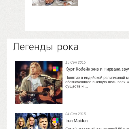
Легенды рока
15 Сен 2015
Курт Кобейн жив и Нирвана зв
Понятие в индийской религиозной 
обозначающее высшую цель всех 
существ и ...
04 Сен 2015
Iron Maiden