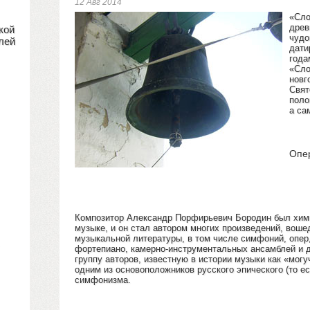
12 Авг 2014
«Сло
древ
кой
чудо
лей
дати
года
«Сло
новг
Свят
поло
а са
Опер
Композитор Александр Порфирьевич Бородин был химик
музыке, и он стал автором многих произведений, вош
музыкальной литературы, в том числе симфоний, опер
фортепиано, камерно-инструментальных ансамблей и 
группу авторов, известную в истории музыки как «могу
одним из основоположников русского эпического (то ес
симфонизма.