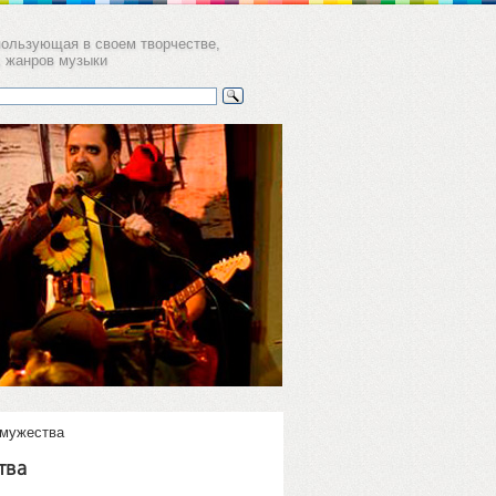
пользующая в своем творчестве,
х жанров музыки
а
ков пер. 11,
уб Gogol'
 мужества
тва