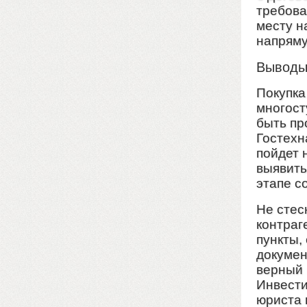
требова
месту н
напряму
Вывод
Покупка
многост
быть пр
Гостехн
пойдет 
выявить
этапе с
Не стес
контраг
пункты,
докумен
верный 
Инвести
юриста 