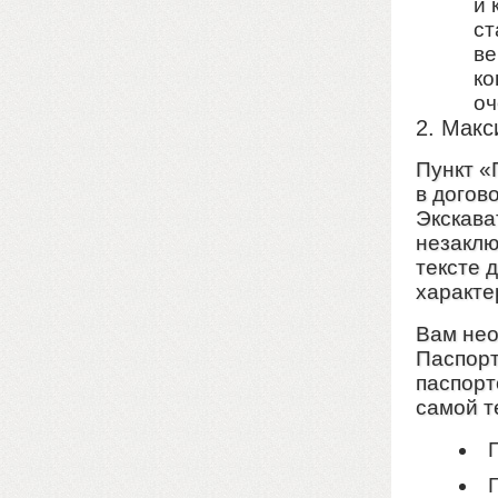
и 
ст
ве
ко
оч
2. Макс
Пункт «
в догов
Экскават
незаклю
тексте 
характе
Вам нео
Паспор
паспорт
самой т