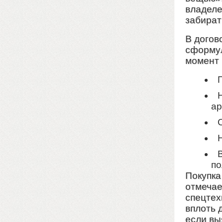
владеле
забират
В догов
сформул
момент 
ар
по
Покупка
отмеча
спецтех
вплоть 
если вы