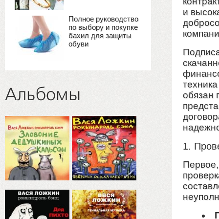
контрак
и высок
Полное руководство
добросо
по выбору и покупке
компани
бахил для защиты
обуви
Подписа
скачанн
финансо
техника
Альбомы
обязан 
предста
договор
надежно
1. Пров
Первое,
проверк
составл
неуполн