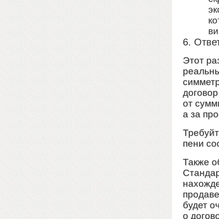
эк
ко
ви
6. Отве
Этот ра
реальны
симметр
договор
от сумм
а за пр
Требуйт
пени со
Также о
Стандар
нахожде
продаве
будет о
о догов