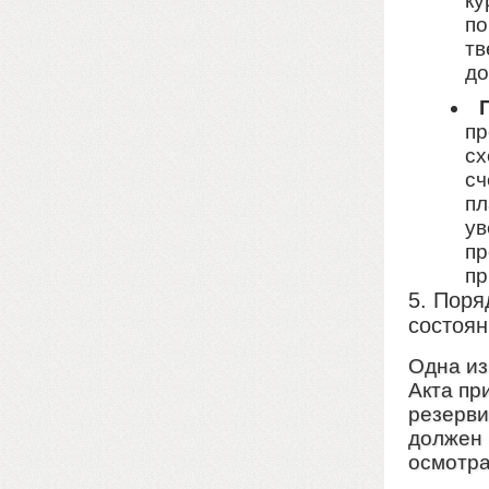
ку
по
тв
до
пр
сх
сч
пл
ув
пр
пр
5. Поря
состоян
Одна из
Акта пр
резерви
должен 
осмотр