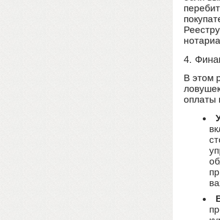
перебит
покупат
Реестру
нотариа
4. Фина
В этом 
ловушек
оплаты 
вк
ст
уп
об
пр
ва
пр