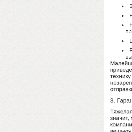
пр
Ц
вы
Малейша
приведе
технику
незарег
отправк
3. Гара
Тяжелая
значит,
компани
вещью».