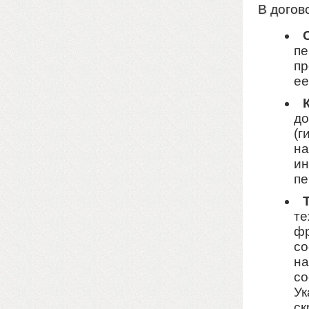
В догов
пе
пр
ее
до
(г
на
ин
пе
те
фр
со
на
со
Ук
ск