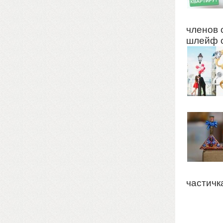
членов 
шлейф с
частичк