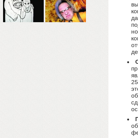
вы
ко
да
по
но
ко
от
де
пр
яв
25
эт
об
сд
ос
об
фе