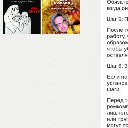
Обязате
когда о
Шаг 5: 
После т
работу,
образом
чтобы у
оставля
Шаг 6: 
Если но
установ
шаги.
Перед т
ремкомп
лишнего
или тря
могут п