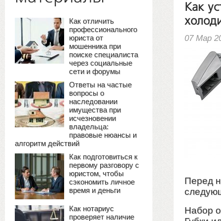
Как ус
холоди
Как отличить
профессионального
07 Мар 2
юриста от
мошенника при
поиске специалиста
через социальные
сети и форумы
Ответы на частые
вопросы о
наследовании
имущества при
исчезновении
владельца:
правовые нюансы и
алгоритм действий
Как подготовиться к
первому разговору с
юристом, чтобы
Перед н
сэкономить личное
время и деньги
следующ
Как нотариус
Набор о
проверяет наличие