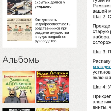
Губки и
скрытых долгов у
Ремкомп
умершего
вашей м
Шаг 2: 
Как доказать
недобросовестность
Прежде 
родственников при
старую 
разделе имущества
набора.
в суде: подробное
руководство
осторож
Шаг 3: 
Альбомы
Распак
холодил
установ
включая
Шаг 4: 
Прикреп
пластик
винты, 