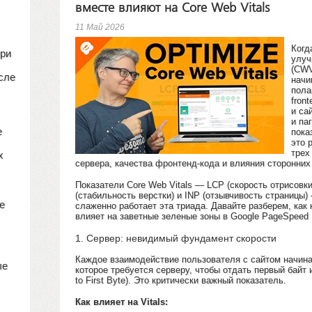
вместе влияют на Core Web Vitals
11 Май 2026
Когд
при
улуч
(CWV
сле
начи
пола
fron
и са
и па
е
пока
это 
трех
х
сервера, качества фронтенд-кода и влияния сторонних
Показатели Core Web Vitals — LCP (скорость отрисовки
(стабильность верстки) и INP (отзывчивость страницы) 
е
слаженно работает эта триада. Давайте разберем, как
влияет на заветные зеленые зоны в Google PageSpeed I
1. Сервер: невидимый фундамент скорости
Каждое взаимодействие пользователя с сайтом начинае
ые
которое требуется серверу, чтобы отдать первый байт
to First Byte). Это критически важный показатель.
Как влияет на Vitals: