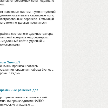
айлом от рекламной сети. Идеально
гом.
ям поисковых систем, нужен глубокий
 должен охватывать серверные логи,
интегрированных сервисов. Отличный
чего именно должен начинаться
 работа системного администратора,
плексный контроль над сервером,
ь медленный сайт в удобный и
поисковиками.
висы Эвотор?
й жизни пронизан потоком
ескими инновациями, сфера бизнеса
роне. Каждый ...
овременные решения для
й
ор функционала и возможностей
омпании производителя ФИБО
птические и медные ...