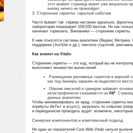
этот момент страница может уже визуально пр
кнопку ничего не произойдет.
3. Сторонние скрипты: скрытый саботаж
Часто бывает так: сервер настроен идеально, фронтен
лаборатория показывает 100/100 баллов. Но как только
начинает тормозить. Виновники — сторонние скрипты.
К ним относятся системы аналитики (Яндекс Метрика, G
поддержки (JivoSite и др.), пиксели соцсетей, рекламн
Как влияет на Vitals:
Сторонние скрипты — это код, который вы не контроли
выполняют множество вычислений.
Размещение рекламных скриптов в верхней ч
как под баннеры заранее не выделяется место
Обилие пикселей и трекеров забивает основно
катастрофически сказывается на
INP
. Страниц
данных аналитики.
Чтобы минимизировать их вред, сторонние скрипты не
атрибуты
defer
и
async
), загружать по событию (нап
и периодически проводить аудит: возможно, некоторые
Синергия компонентов и комплексный подход
Ни один из показателей Core Web Vitals нельзя вылечи