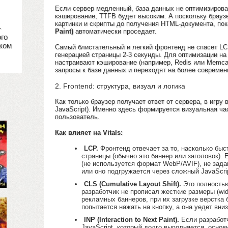
Если сервер медленный, база данных не оптимизирова
кэширование, TTFB будет высоким. А поскольку браузе
картинки и скрипты до получения HTML-документа, по
—
Paint)
автоматически проседает.
го
ском
Самый блистательный и легкий фронтенд не спасет LC
генерацией страницы 2-3 секунды. Для оптимизации на
настраивают кэширование (например, Redis или Memc
запросы к базе данных и переходят на более современ
2. Frontend: структура, визуал и логика
Как только браузер получает ответ от сервера, в игру
JavaScript). Именно здесь формируется визуальная ча
пользователь.
Как влияет на Vitals:
LCP.
Фронтенд отвечает за то, насколько быс
страницы (обычно это баннер или заголовок).
(не используется формат WebP/AVIF), не зада
или оно подгружается через сложный JavaScrip
CLS (Cumulative Layout Shift).
Это полностью
разработчик не прописал жесткие размеры (widt
рекламных баннеров, при их загрузке верстка
попытается нажать на кнопку, а она уедет вни
INP (Interaction to Next Paint).
Если разработ
JavaScript, который долго выполняется, основ