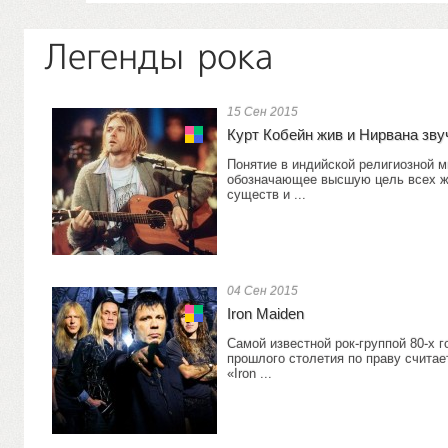
Легенды рока
15 Сен 2015
Курт Кобейн жив и Нирвана зв
Понятие в индийской религиозной 
обозначающее высшую цель всех 
существ и ...
04 Сен 2015
Iron Maiden
Самой известной рок-группой 80-х г
прошлого столетия по праву считае
«Iron ...