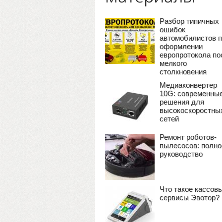
Разбор типичных
ошибок
автомобилистов 
оформлении
европротокола по
мелкого
столкновения
Медиаконвертер
10G: современны
решения для
высокоскоростны
сетей
Ремонт роботов-
пылесосов: полно
руководство
Что такое кассов
сервисы Эвотор?