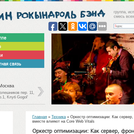
группа, ис
смесь все
ппе
о
ьи
ная связь
Декабрь
09
 Москва
г. Москв
олешников пер. 11,
Столешни
2013
р.1, Клуб Gogol'
стр.1, Кл
Главная
»
Техника
»
Оркестр оптимизации: Как сервер,
вместе влияют на Core Web Vitals
Оркестр оптимизации: Как сервер, фрон