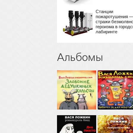
Станции
пожаротушения 
стражи безмолвно
героизма в город
лабиринте
Альбомы