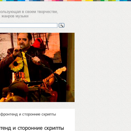
пользующая в своем творчестве,
х жанров музыки
а
ков пер. 11,
уб Gogol'
 фронтенд и сторонние скрипты
тенд и сторонние скрипты