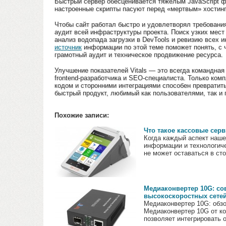
Быстрый сервер обесценивается тяжелым JavaScript ф
настроенные скрипты пасуют перед «мертвым» хостин
Чтобы сайт работал быстро и удовлетворял требовани
аудит всей инфраструктуры проекта. Поиск узких мест
анализ водопада загрузки в DevTools и ревизию всех 
источник
информации по этой теме поможет понять, с 
грамотный аудит и техническое продвижение ресурса.
Улучшение показателей Vitals — это всегда командная
frontend-разработчика и SEO-специалиста. Только ком
кодом и сторонними интеграциями способен превратит
быстрый продукт, любимый как пользователями, так и 
Похожие записи:
Что такое кассовые сер
Когда каждый аспект наше
информации и технологич
не может оставаться в сто
Медиаконвертер 10G: с
высокоскоростных сете
Медиаконвертер 10G: обз
Медиаконвертер 10G от к
позволяет интегрировать о