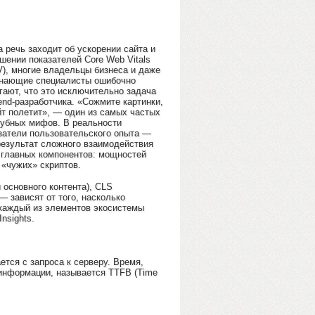
а речь заходит об ускорении сайта и
шении показателей Core Web Vitals
), многие владельцы бизнеса и даже
нающие специалисты ошибочно
гают, что это исключительно задача
tend-разработчика. «Сожмите картинки,
йт полетит», — один из самых частых
губных мифов. В реальности
затели пользовательского опыта —
результат сложного взаимодействия
 главных компонентов: мощностей
 «чужих» скриптов.
 основного контента), CLS
— зависят от того, насколько
 каждый из элементов экосистемы
nsights.
тся с запроса к серверу. Время,
 информации, называется TTFB (Time