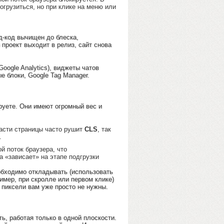
огрузиться, но при клике на меню или
д-код вычищен до блеска,
 проект выходит в релиз, сайт снова
oogle Analytics), виджеты чатов
ые блоки, Google Tag Manager.
руете. Они имеют огромный вес и
асти страницы часто рушит
CLS
, так
.
й поток браузера, что
а «зависает» на этапе подгрузки
обходимо откладывать (использовать
ример, при скролле или первом клике)
 пиксели вам уже просто не нужны.
ть, работая только в одной плоскости.