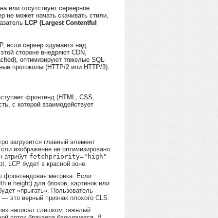
на или отсутствует серверное
р не может начать скачивать стили,
казатель
LCP (Largest Contentful
P, если сервер «думает» над
 этой стороне внедряют CDN,
ached), оптимизируют тяжелые SQL-
ные протоколы (HTTP/2 или HTTP/3).
 вступает фронтенд (HTML, CSS,
сть, с которой взаимодействует
тро загрузится главный элемент
 Если изображение не оптимизировано
н атрибут
fetchpriority="high"
t, LCP будет в красной зоне.
 фронтендовая метрика. Если
h и height) для блоков, картинок или
 будет «прыгать». Пользователь
з — это верный признак плохого CLS.
чик написал слишком тяжелый
ной поток браузера блокируется. В