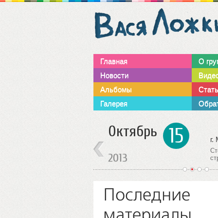
Главная
О гру
Новости
Виде
Альбомы
Стат
Галерея
Обрат
Октябрь
15
г. Москва
г.
Выступление группы.
Ст
2013
Дискоклуб ”SOVA”
ст
1
2
3
4
Последние
материалы