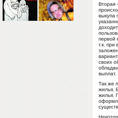
Вторая 
происхо
выкупа 
указанн
доходит
пользов
первой 
т.к. пр
заложен
вариант
своих о
обладан
выплат.
Так же 
жилья. 
жилья. 
оформле
существ
Некотор