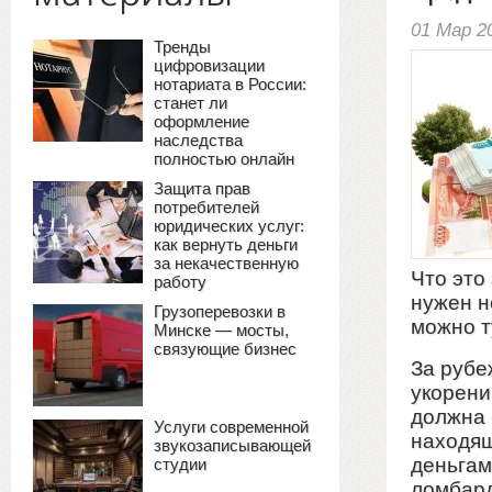
01 Мар 2
Тренды
цифровизации
нотариата в России:
станет ли
оформление
наследства
полностью онлайн
Защита прав
потребителей
юридических услуг:
как вернуть деньги
за некачественную
Что это
работу
нужен н
Грузоперевозки в
можно т
Минске — мосты,
связующие бизнес
За рубе
укорени
должна 
Услуги современной
находящ
звукозаписывающей
деньгам
студии
ломбард