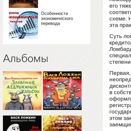
его тяже
соответ
Особенности
схеме. 
экономического
перевода
эта прак
Суть ло
кредито
Ломбард
специал
Альбомы
степени
Первая,
неопред
дисконт
в собст
оформля
регистр
государ
этом за
заемщик