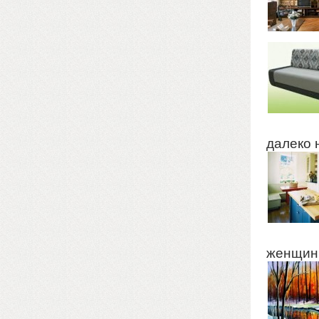
далеко н
женщины