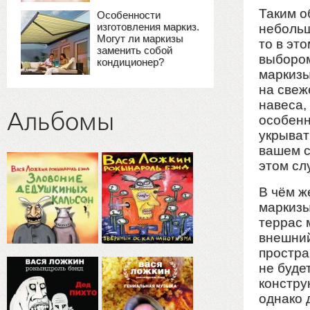
Таким о
Особенности
изготовления маркиз.
небольш
Могут ли маркизы
то в эт
заменить собой
выбором
кондиционер?
маркизы
на свеж
навеса,
Альбомы
особенн
укрыват
вашем с
этом сл
В чём ж
маркизы
террас 
внешний
простра
не буде
констру
однако 