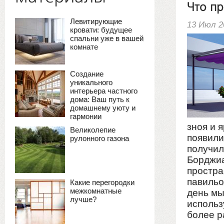
Что пр
Левитирующие
13 Июл 2
кровати: будущее
спальни уже в вашей
комнате
Создание
уникального
интерьера частного
дома: Ваш путь к
домашнему уюту и
гармонии
зноя и 
Великолепие
появили
рулонного газона
получил
Борджиа
простра
павильо
Какие перегородки
межкомнатные
день мы
лучше?
использ
более р