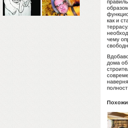
правиль
образом
функцио
как и с
террасу
необход
чему оп
свобод
Вдобаво
дома об
строите
совреме
наверня
полност
Похожи