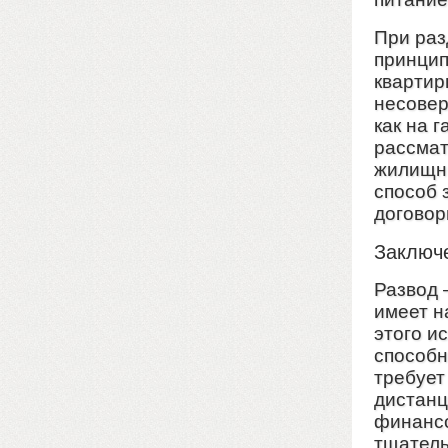
При раз
принцип
квартир
несовер
как на 
рассмат
жилищны
способ 
договор
Заключ
Развод 
имеет н
этого и
способн
требует
дистанц
финансо
тщатель