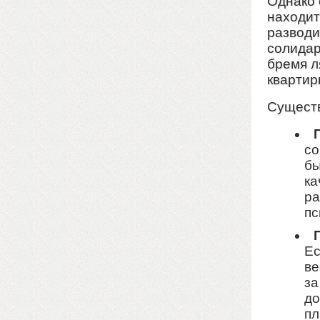
Однако 
находит
разводи
солидар
бремя л
квартир
Существ
со
бы
ка
ра
пс
Ес
ве
за
до
пл