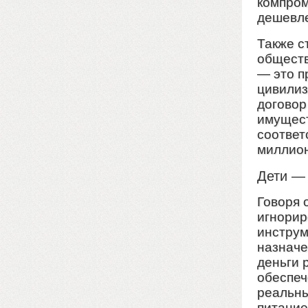
компром
дешевле
Также с
обществ
— это п
цивилиз
договор
имущест
соответ
миллион
Дети —
Говоря 
игнорир
инструм
назначе
деньги 
обеспеч
реальны
питание)