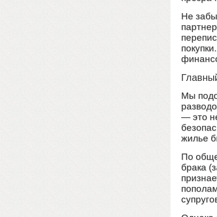
Не забы
партнер
перепис
покупки
финансо
Главный
Мы подо
разводо
— это н
безопас
жилье 
По обще
брака (
признае
пополам
супруго