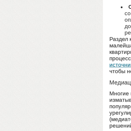
со
оп
до
ре
Раздел 
малейша
квартир
процесс
источни
чтобы н
Медиаци
Многие 
изматыв
популяр
урегули
(медиат
решений