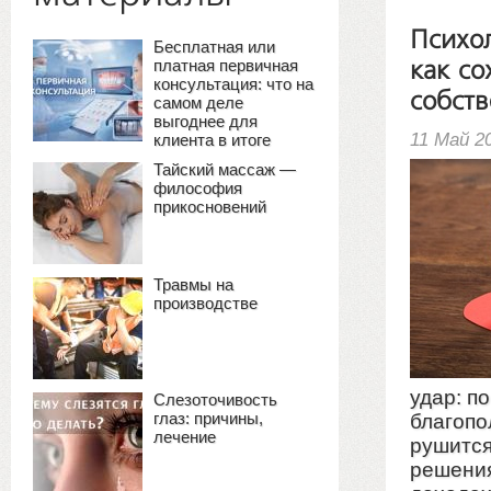
Психол
Бесплатная или
платная первичная
как со
консультация: что на
собств
самом деле
выгоднее для
11 Май 2
клиента в итоге
Тайский массаж —
философия
прикосновений
Травмы на
производстве
удар: п
Слезоточивость
глаз: причины,
благопо
лечение
рушится
решения