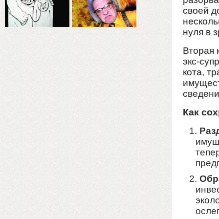
своей д
нескольк
нуля в 
Вторая 
экс-суп
кота, т
имущест
сведени
Как со
Раз
имущ
тепе
пред
Обр
инве
эколо
осле