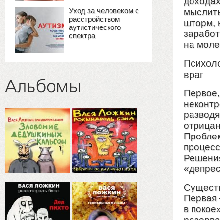
доходах
Уход за человеком с
мыслить
расстройством
шторм, 
аутистического
заработ
спектра
на моле
Психоло
враг
Альбомы
Первое,
неконтр
разводя
отрицан
Проблем
процесс
Решения
«депрес
Существ
Первая 
в покое
разорва