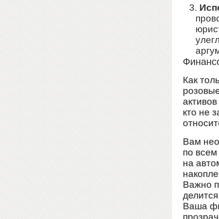
Исп
пров
юрист
улегл
аргу
Финансо
Как тол
розовые
активов
кто не 
относит
Вам нео
по всем
на авто
накопле
Важно п
делится
Ваша фи
прозрач