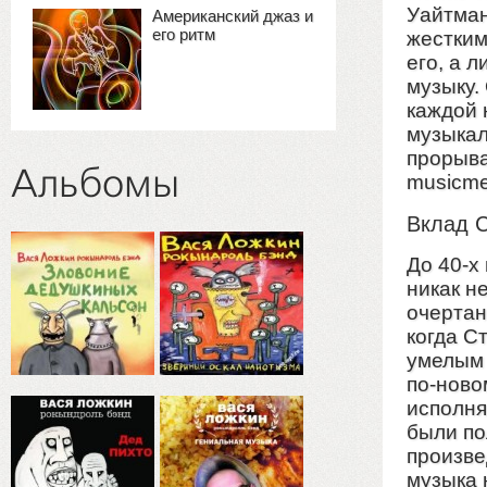
Уайтман
Американский джаз и
его ритм
жестким
его, а 
музыку.
каждой 
музыкал
прорыв
Альбомы
musicme
Вклад 
До 40-х
никак н
очертан
когда С
умелым 
по-ново
исполня
были по
произве
музыка 