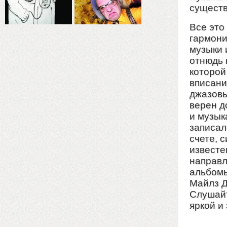
существ
Все это
гармони
музыки 
отнюдь 
которой
вписани
джазовы
верен д
и музык
записал
счете, 
известе
направл
альбомы
Майлз Д
Слушайт
яркой и