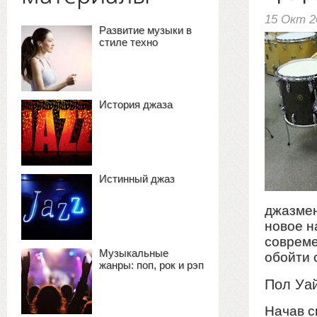
15 Окт 2
Развитие музыки в
стиле техно
История джаза
Истинный джаз
джазмен
новое н
совреме
Музыкальные
обойти 
жанры: поп, рок и рэп
Пол Уа
Начав с