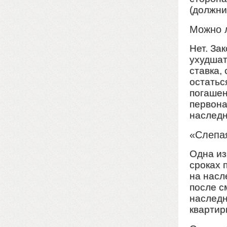
(должни
Можно л
Нет. За
ухудшат
ставка,
остатьс
погашен
первона
наследн
«Слепа
Одна из
сроках 
на насл
после с
наследн
квартир