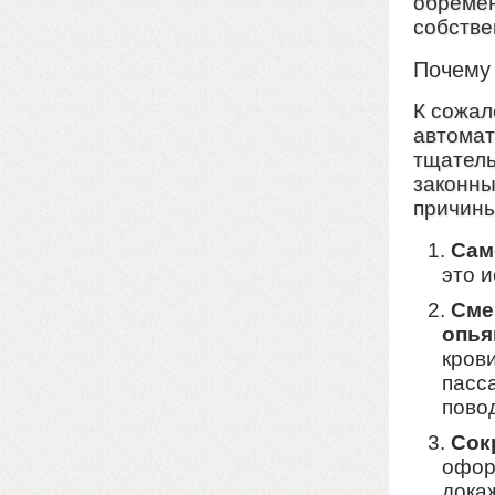
обремен
собстве
Почему 
К сожал
автомат
тщатель
законны
причины
Сам
это 
Сме
опья
кров
пасса
пово
Сок
офор
докаж