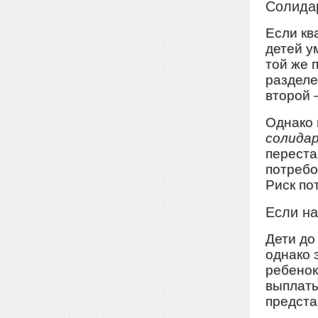
Солидар
Если кв
детей у
той же 
разделе
второй 
Однако 
солида
переста
потребо
Риск по
Если н
Дети до
однако 
ребенок
выплаты
предста