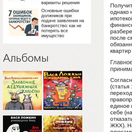
варианты решения
Получит
Основные ошибки
однако 
должников при
ипотеко
подаче заявления на
финансо
банкротство: как не
потерять все
разбере
имущество
после с
обязанн
квартир
Альбомы
Главно
принима
Согласн
(статья
переход
правопр
единое 
себе (н
отказат
ЖКХ). Н
плюсами