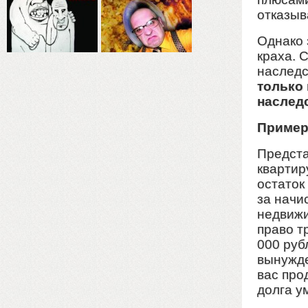
отказыв
Однако 
краха. 
наследс
только
наслед
Пример 
Предста
квартир
остаток
за начи
недвижи
право т
000 руб
вынужде
вас про
долга у