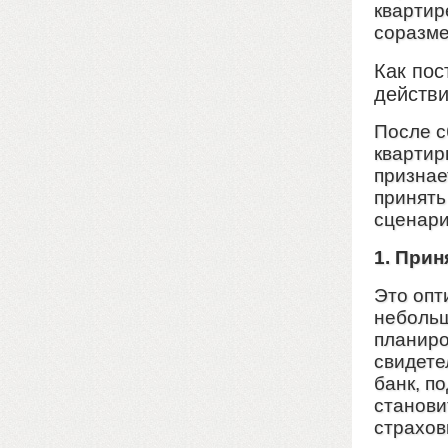
квартир
соразме
Как пос
действ
После с
квартир
признае
принять
сценари
1. Прин
Это опт
небольш
планиро
свидете
банк, п
станови
страхов