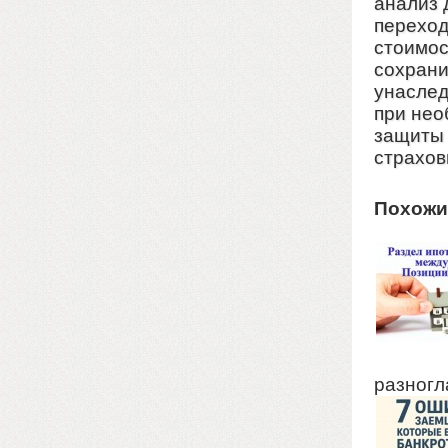
анализ 
переход
стоимос
сохрани
унаслед
при нео
защиты 
страхов
Похожи
разногл