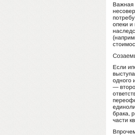
Важная 
несовер
потребу
опеки и
наследс
(наприм
стоимос
Созаем
Если ип
выступа
одного 
— второ
ответст
переофо
единоли
брака, 
части к
Впрочем