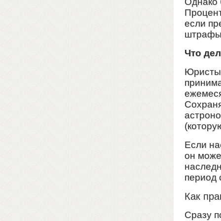
Однако 
Процент
если пр
штрафы 
Что дел
Юристы 
принима
ежемеся
Сохраня
астроно
(котору
Если на
он може
наследн
период 
Как пра
Сразу п