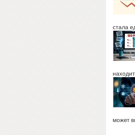
стала е
находит
может вв