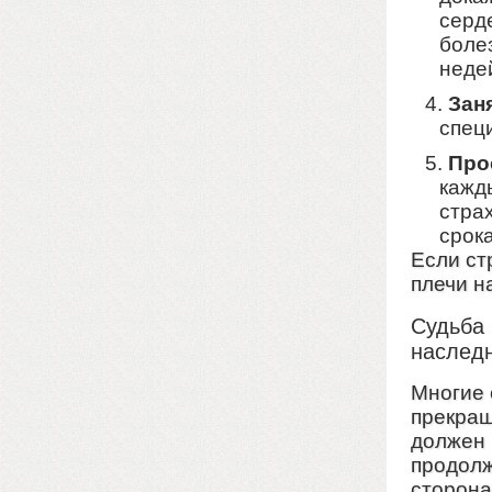
серд
боле
неде
Зан
спец
Про
кажд
страх
срок
Если ст
плечи н
Судьба 
наслед
Многие 
прекращ
должен 
продолж
сторона