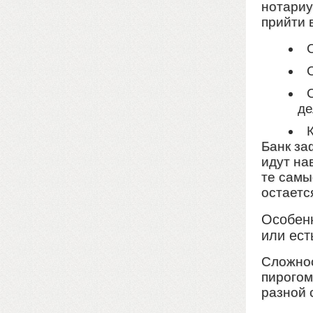
нотариу
прийти 
де
Банк за
идут на
те самы
остаетс
Особенн
или ес
Сложнос
пирогом
разной 