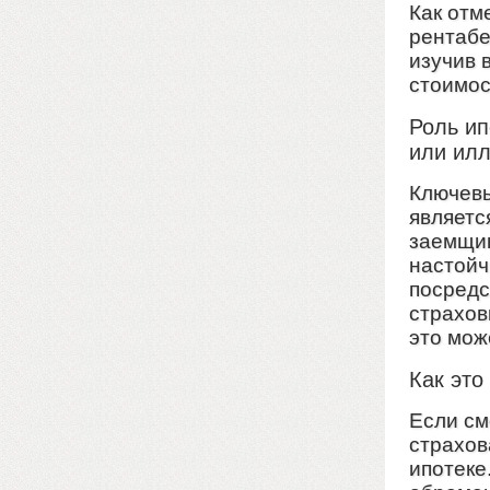
Как отм
рентабе
изучив 
стоимос
Роль ип
или ил
Ключевы
являетс
заемщик
настойч
посредс
страхов
это мож
Как это
Если см
страхов
ипотеке