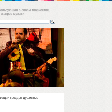
пользующая в своем творчестве,
х жанров музыки
а
ние группы.
б ”SOVA”
акации гроздья душистые