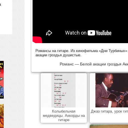
а
Романсы на гитаре. Из кинофильма «Дни Турбиных
акации гроздья душистые.
Романс — Белой акации гроздья Ак
Колыбельная
Джаз гитара, урок ги
медведицы. Аккорды на
гитаре