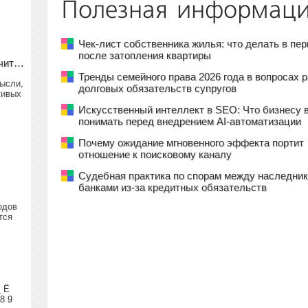
Полезная информац
Чек-лист собственника жилья: что делать в пе
после затопления квартиры
учит…
Тренды семейного права 2026 года в вопросах 
мысли,
долговых обязательств супругов
живых
Искусственный интеллект в SEO: Что бизнесу 
понимать перед внедрением AI-автоматизации
Почему ожидание мгновенного эффекта портит
отношение к поисковому каналу
Судебная практика по спорам между наследник
банками из-за кредитных обязательств
одов
тся
Е
Ё
8 9