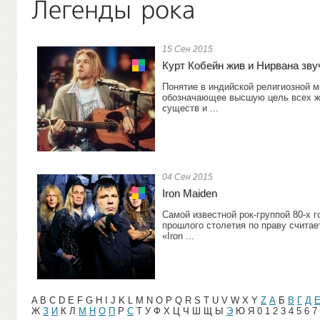
Легенды рока
15 Сен 2015
Курт Кобейн жив и Нирвана зв
Понятие в индийской религиозной 
обозначающее высшую цель всех 
существ и ...
04 Сен 2015
Iron Maiden
Самой известной рок-группой 80-х г
прошлого столетия по праву считае
«Iron ...
A B C D E F G H I J K L M N O P Q R S T U V W X Y
Z
А
Б
В
Г
Д
Ж
З
И
К Л
М
Н
О
П
Р
С
Т У Ф Х Ц Ч Ш Щ Ы
Э
Ю Я 0 1 2 3 4 5 6 7 