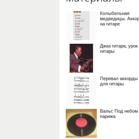
Колыбельная
медведицы. Акко
на гитаре
Джаз гитара, урок
гитары
Перевал аккорды
для гитары
Вальс Под небом
парижа