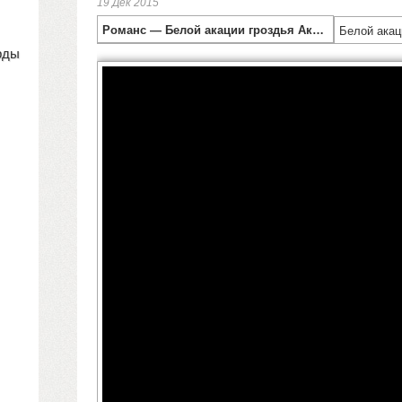
19 Дек 2015
Романс — Белой акации гроздья Аккорды на гитаре Dm.
Белой акац
рды