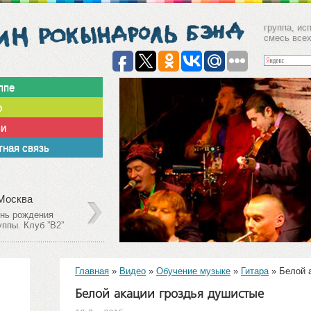
группа, ис
смесь все
ппе
о
ьи
ная связь
Август
17
 Москва
г. Москв
нь рождения
Выступле
2013
уппы. Клуб ”В2”
Дискоклу
Главная
»
Видео
»
Обучение музыке
»
Гитара
»
Белой 
Белой акации гроздья душистые