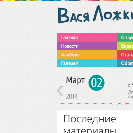
Главная
О гру
Новости
Виде
Альбомы
Стат
Галерея
Обрат
Март
02
г. Москва
г.
Столешников пер. 11,
Де
2014
стр.1, Клуб Gogol'
гр
1
2
3
4
Последние
материалы