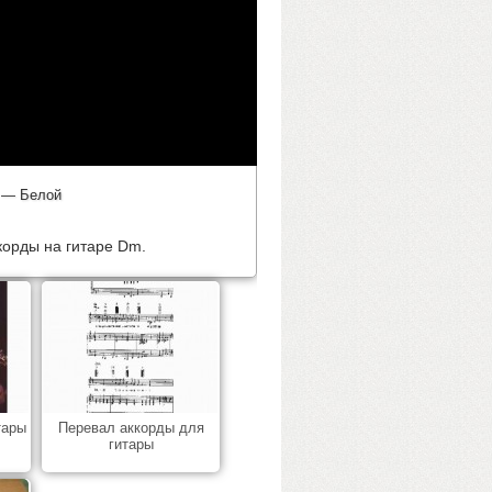
» — Белой
корды на гитаре Dm.
тары
Перевал аккорды для
гитары