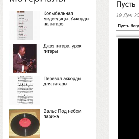
Пусть 
Колыбельная
19 Дек 2
медведицы. Аккорды
на гитаре
Пусть бегу
Джаз гитара, урок
гитары
Перевал аккорды
для гитары
Вальс Под небом
парижа