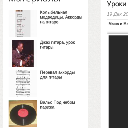
Уроки 
Колыбельная
19 Дек 2
медведицы. Аккорды
на гитаре
Джаз гитара, урок
гитары
Перевал аккорды
для гитары
Вальс Под небом
парижа