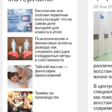
09 Янв 2
Бесплатная или
платная первичная
консультация: что на
самом деле
выгоднее для
клиента в итоге
Психологические и
финансовые аспекты
развода: как
сохранить рассудок
и квадратные метры
в собственности
различн
Тайский массаж —
восстан
философия
прикосновений
жизни п
В центр
специал
Травмы на
как пом
производстве
восстан
совреме