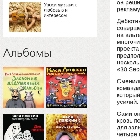
он реши
Уроки музыки с
рекламу
любовью и
интересом
Дебютны
соверше
на альт
многочи
проекта
Альбомы
предпол
несколь
«30 Sec
Сменили
команда
который
усилий.
Сами он
кровь п
для зап
четыре 