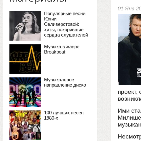
01 Янв 2
Популярные песни
Юлии
Селиверстовой:
хиты, покорившие
сердца слушателей
Музыка в жанре
Breakbeat
Музыкальное
направление диско
проект, 
возникл
Ими ста
100 лучших песен
Милише
1980-х
музыкан
Несмотр