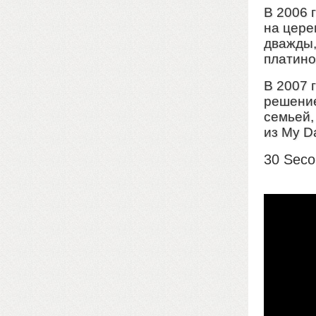
В 2006 
на цере
дважды,
платино
В 2007 
решение
семьей,
из My Da
30 Seco