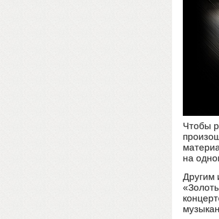
Чтобы р
произош
материа
на одно
Другим 
«Золоты
концерт
музыкан