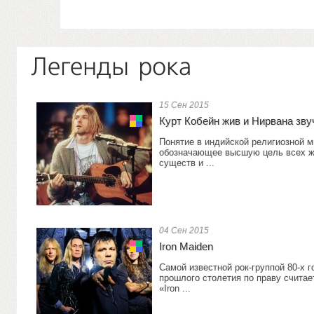
Легенды рока
15 Сен 2015
Курт Кобейн жив и Нирвана зв
Понятие в индийской религиозной 
обозначающее высшую цель всех 
существ и ...
04 Сен 2015
Iron Maiden
Самой известной рок-группой 80-х г
прошлого столетия по праву считае
«Iron ...