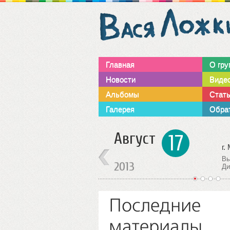
Главная
О гру
Новости
Виде
Альбомы
Стат
Галерея
Обрат
Октябрь
15
г. Москва
г.
Выступление группы.
Ст
2013
Дискоклуб ”SOVA”
ст
1
2
3
4
Последние
материалы