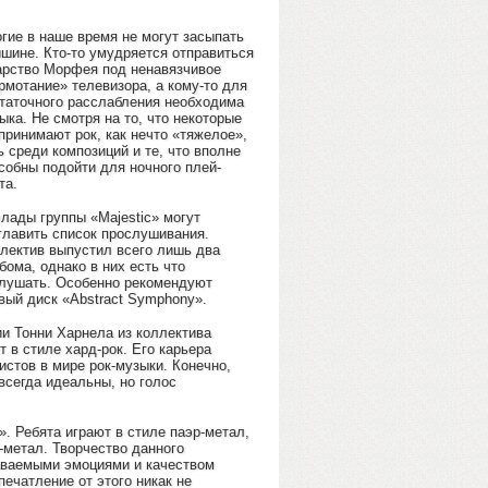
гие в наше время не могут засыпать
ишине. Кто-то умудряется отправиться
арство Морфея под ненавязчивое
рмотание» телевизора, а кому-то для
таточного расслабления необходима
ыка. Не смотря на то, что некоторые
принимают рок, как нечто «тяжелое»,
ь среди композиций и те, что вполне
собны подойти для ночного плей-
та.
лады группы «Majestic» могут
главить список прослушивания.
лектив выпустил всего лишь два
бома, однако в них есть что
лушать. Особенно рекомендуют
вый диск «Abstract Symphony».
 Тонни Харнела из коллектива
т в стиле хард-рок. Его карьера
истов в мире рок-музыки. Конечно,
всегда идеальны, но голос
». Ребята играют в стиле паэр-метал,
-метал. Творчество данного
аваемыми эмоциями и качеством
ечатление от этого никак не