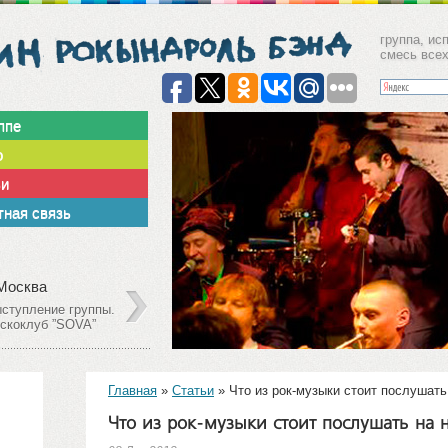
группа, ис
смесь все
ппе
о
ьи
ная связь
Декабрь
09
 Москва
г. Москв
олешников пер. 11,
Столешни
2013
р.1, Клуб Gogol'
стр.1, Кл
Главная
»
Статьи
»
Что из рок-музыки стоит послушать
Что из рок-музыки стоит послушать на 