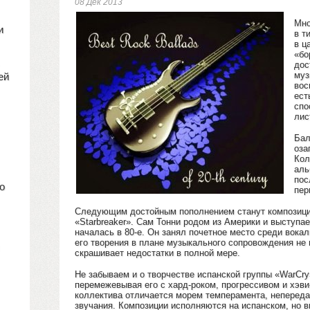
08 Дек 2013
Мно
и
в т
в ц
«бо
дос
муз
ей
вос
ест
спо
лис
Бал
оза
Кол
аль
пос
о
пер
Следующим достойным пополнением станут композиции
«Starbreaker». Сам Тонни родом из Америки и выступае
началась в 80-е. Он занял почетное место среди вокал
его творения в плане музыкального сопровождения не 
скрашивает недостатки в полной мере.
Не забываем и о творчестве испанской группы «WarCry
перемежевывая его с хард-роком, прогрессивом и хэви
коллектива отличается морем темперамента, неперед
звучания. Композиции исполняются на испанском, но вп