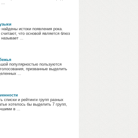
...
узыки
 найдены истоки появления рока.
считают, что основой является блюз
 называет ...
бежья
ьшой популярностью пользуются
 голосования, призванные выделить
еленных ...
менности
ь списки и рейтинги групп разных
атье хотелось бы выделить 7 групп,
чшими в ...