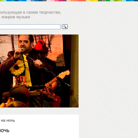
пользующая в своем творчестве,
х жанров музыки
а
ков пер. 11,
уб Gogol'
 на ночь
ночь