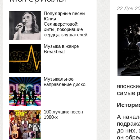
22 Дек 2
Популярные песни
Юлии
Селиверстовой:
хиты, покорившие
сердца слушателей
Музыка в жанре
Breakbeat
Музыкальное
направление диско
японски
самые р
Истори
100 лучших песен
А начал
1980-х
подража
до них,
он обре