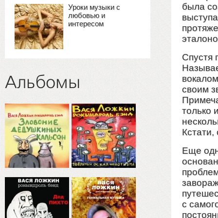
была со
Уроки музыки с
любовью и
выступа
интересом
протяже
эталоно
Спустя 
Называе
Альбомы
вокалом
своим з
Примеча
только 
несколь
Кстати,
Еще одн
основан
проблем
завораж
путешес
с самог
постоян