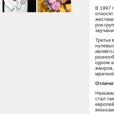
В 1997 
относят
жесткие
рок-гру
звучани
Третья 
нулевых
являетс
разнооб
одном а
жанров,
мрачной
Отличи
Называю
стал та
европей
японски