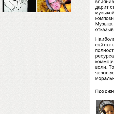
влияние
дарит с
музыкой
компози
Музыка 
отказыв
Наиболе
сайтах 
полност
ресурса
коммерч
воли. Т
человек
моральн
Похожи