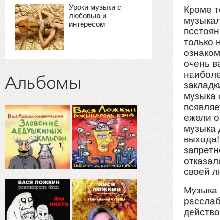
Уроки музыки с
Кроме т
любовью и
музыкал
интересом
постоян
только 
ознаком
очень в
наиболе
Альбомы
закладк
музыка 
появляе
ежели о
музыка 
выхода!
запретн
отказал
своей л
Музыка 
расслаб
действо