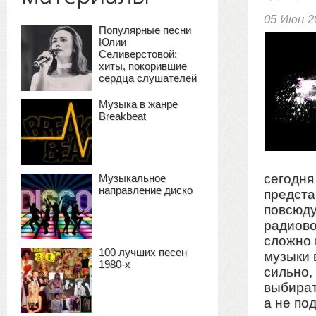
05 Июн 2
Популярные песни
Юлии
Селиверстовой:
хиты, покорившие
сердца слушателей
Музыка в жанре
Breakbeat
сегодня
Музыкальное
направление диско
предста
повсюду
радиово
сложно 
100 лучших песен
музыки 
1980-х
сильно,
выбират
а не по