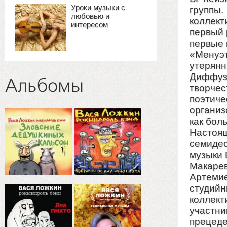
Уроки музыки с
группы.
любовью и
коллект
интересом
первый 
первые 
«Менуэт
утерянн
Диффузо
Альбомы
творчес
поэтиче
организ
как бол
Настоящ
семидес
музыки 
Макарев
Артемие
студийн
коллект
участни
прецеде