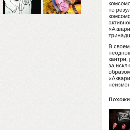
комсомо
по резу
комсомо
активно
«Аквари
тринадц
В своем
неоднок
кантри,
за искл
образом
«Аквари
неизмен
Похожи