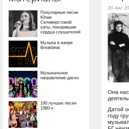
20 Авг 2
Популярные песни
Юлии
Селиверстовой:
хиты, покорившие
сердца слушателей
Музыка в жанре
Breakbeat
Музыкальное
направление диско
Она нас
деятель
100 лучших песен
1980-х
Датой о
году гр
музыкал
БГ неиз