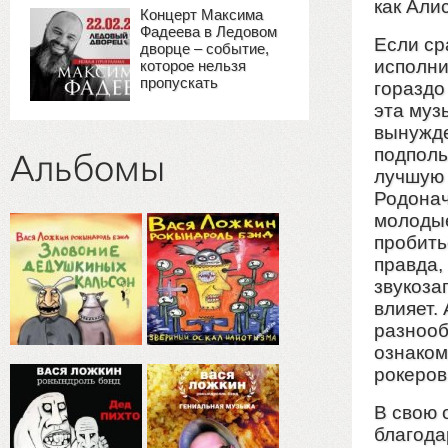
как Алис
Концерт Максима
Фадеева в Ледовом
Если ср
дворце – событие,
исполни
которое нельзя
пропускать
гораздо
эта муз
вынужде
подполь
Альбомы
лучшую 
Родонач
молодые
пробить
правда,
звукоза
влияет.
разнооб
ознаком
рокеров
В свою 
благода