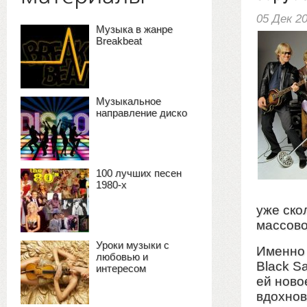
05 Дек 2
Музыка в жанре
Breakbeat
Музыкальное
направление диско
100 лучших песен
1980-х
уже ско
массово
Уроки музыки с
Именно т
любовью и
Black S
интересом
ей ново
вдохнов