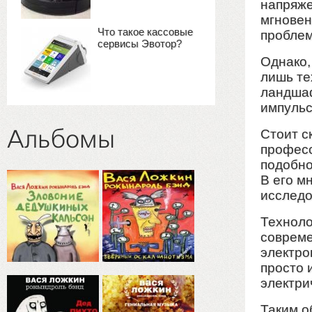
напряже
мгновен
Что такое кассовые
проблем
сервисы Эвотор?
Однако,
лишь те
ландшаф
импульс
Альбомы
Стоит с
професс
подобно
В его м
исследо
Техноло
совреме
электро
просто 
электри
Таким о