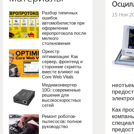
Осцил
Разбор типичных
15 Ноя 2
ошибок
автомобилистов при
оформлении
европротокола после
мелкого
столкновения
Оркестр
оптимизации: Как
сервер, фронтенд и
сторонние скрипты
вместе влияют на
Core Web Vitals
неотъем
Медиаконвертер
10G: современные
предост
решения для
электро
высокоскоростных
сетей
Как про
компань
Ремонт роботов-
пылесосов: полное
специал
руководство
предост