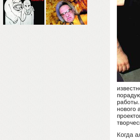
известн
порадую
работы.
нового 
проекто
творчес
Когда а