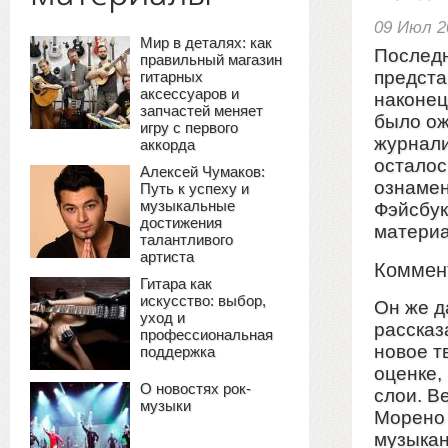
09 Июл 2
Мир в деталях: как
Последн
правильный магазин
предста
гитарных
аксессуаров и
наконец
запчастей меняет
было ож
игру с первого
журнали
аккорда
осталос
Алексей Чумаков:
ознамен
Путь к успеху и
музыкальные
Фэйсбук
достижения
матери
талантливого
артиста
Коммен
Гитара как
искусство: выбор,
Он же д
уход и
рассказ
профессиональная
новое т
поддержка
оценке,
О новостях рок-
слои. В
музыки
Морено 
музыкан