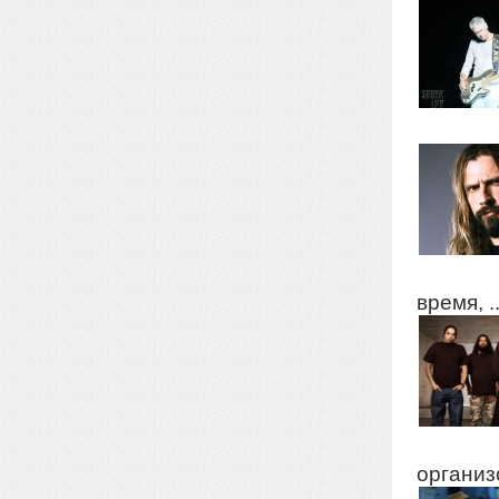
время, ..
организо