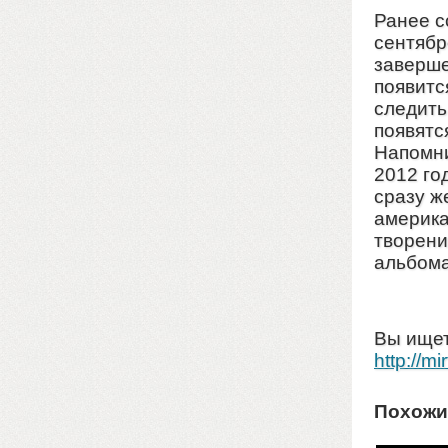
Ранее с
сентябр
заверше
появитс
следить
появятс
Напомни
2012 го
сразу ж
америка
творени
альбома
Вы ищет
http://mir
Похожи