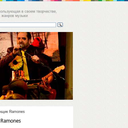
пользующая в своем творчестве,
х жанров музыки
а
ков пер. 11,
уб Gogol'
анщик Ramones
 Ramones