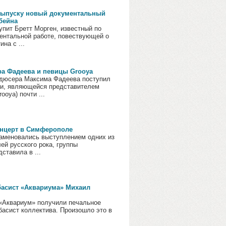
к выпуску новый документальный
бейна
пит Бретт Морген, известный по
ентальной работе, повествующей о
ина с ...
а Фадеева и певицы Grooya
родюсера Максима Фадеева поступил
нии, являющейся представителем
ooya) почти ...
онцерт в Симферополе
аменовались выступлением одних из
ей русского рока, группы
ставила в ...
басист «Аквариума» Михаил
 «Аквариум» получили печальное
-басист коллектива. Произошло это в