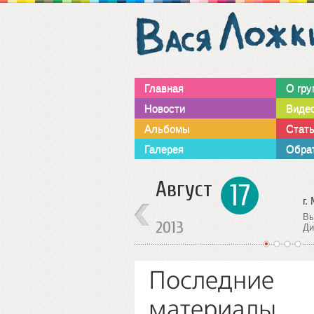
Главная
О гру
Новости
Виде
Альбомы
Стат
Галерея
Обрат
Октябрь
15
г. Москва
г.
Выступление группы.
Ст
2013
Дискоклуб ”SOVA”
ст
1
2
3
4
Последние
материалы