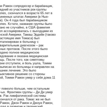
и Рамон сопродюсер и барабанщик,
едний из участников рок-группы
nes, скончался в возрасте 65 лет в
иненных штатах Америки (в Нью-
е). Он 4 года был барабанщиком
nes. Кстати, название группы было
ано не случайно, в США фамилия
n ассоциировалась с выходцами из
нской Америки. Тамаш Эрдейи (таково
настоящее имя Томаса) был
итализирован в больницу с
варительным диагнозом – рак
ных протоков. После этого было
едено полное медицинское
едование и оказана медицинская
щь. После того, как симптомы
зни отступили, и боль ушла, Томми
выписан из больницы и направлен на
шнее лечение. Это было
ъективное решение со стороны
ей, Томми Рамон умер у себя дома 11
му повезло больше, чем остальным
0-ых. Фронтмен группы – Ди Ди умер
ов. Рак лимфатической системы
ончался от рака. Томас же не был
 Рамон, Джон Рамон и Джоуи Рамон,
клад в развитие и творческий