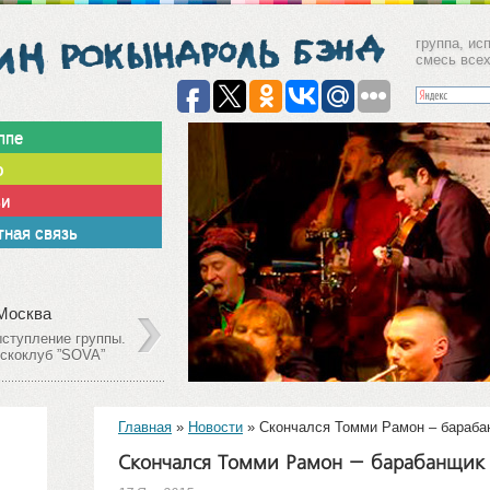
группа, ис
смесь все
ппе
о
ьи
ная связь
Декабрь
09
 Москва
г. Москв
олешников пер. 11,
Столешни
2013
р.1, Клуб Gogol'
стр.1, Кл
Главная
»
Новости
»
Скончался Томми Рамон – бараб
Скончался Томми Рамон – барабанщик