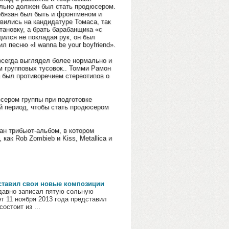
ально должен был стать продюсером.
обязан был быть и фронтменом и
вились на кандидатуре Томаса, так
тановку, а брать барабанщика «с
дился не покладая рук, он был
 песню «I wanna be your boyfriend».
всегда выглядел более нормально и
ем групповых тусовок.. Томми Рамон
н был противоречием стереотипов о
сером группы при подготовке
ий период, чтобы стать продюсером
ан трибьют-альбом, в котором
как Rob Zombieb и Kiss, Metallica и
ставил свои новые композиции
давно записал пятую сольную
ет 11 ноября 2013 года представил
остоит из ...