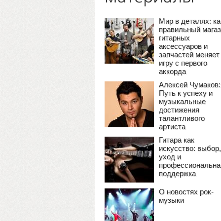
Мир в деталях: ка
правильный мага
гитарных
аксессуаров и
запчастей меняет
игру с первого
аккорда
Алексей Чумаков:
Путь к успеху и
музыкальные
достижения
талантливого
артиста
Гитара как
искусство: выбор,
уход и
профессиональна
поддержка
О новостях рок-
музыки