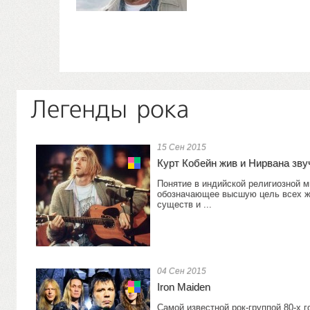
Легенды рока
15 Сен 2015
Курт Кобейн жив и Нирвана зв
Понятие в индийской религиозной 
обозначающее высшую цель всех 
существ и ...
04 Сен 2015
Iron Maiden
Самой известной рок-группой 80-х г