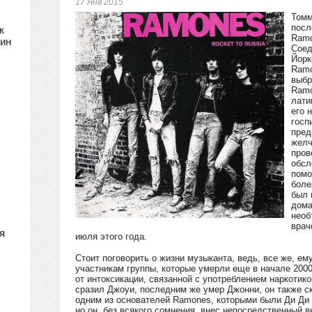
17 Янв 2015
Томм
посл
к
Ramo
зин
Соед
Йорк
Ramo
выбр
Ramo
лати
его 
госп
пред
желч
пров
обсл
помо
боле
был 
дома
необ
врач
я
июля этого года.
Стоит поговорить о жизни музыканта, ведь, все же, е
участникам группы, которые умерли еще в начале 200
от интоксикации, связанной с употреблением наркотик
сразил Джоуи, последним же умер Джонни, он также ск
одним из основателей Ramones, которыми были Ди Ди
но он, без всякого сомнения, внес непосредственный в