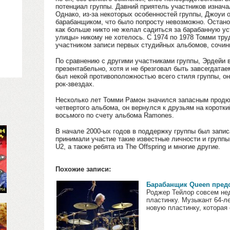
потенциал группы. Давний приятель участников изнач
Однако, из-за некоторых особенностей группы, Джоуи 
барабанщиком, что было попросту невозможно. Остано
как больше никто не желал садиться за барабанную ус
улицы» никому не хотелось. С 1974 по 1978 Томми тру
участником записи первых студийных альбомов, сочинил
По сравнению с другими участниками группы, Эрдейи 
презентабельно, хотя и не брезговал быть завсегдата
был некой противоположностью всего стиля группы, о
рок-звездах.
Несколько лет Томми Рамон значился запасным продю
четвертого альбома, он вернулся к друзьям на коротк
восьмого по счету альбома Ramones.
В начале 2000-ых годов в поддержку группы был запис
принимали участие такие известные личности и группы, 
U2, а также ребята из The Offspring и многие другие.
Похожие записи:
Барабанщик Queen пред
Роджер Тейлор совсем не
пластинку. Музыкант 64-л
новую пластинку, которая с