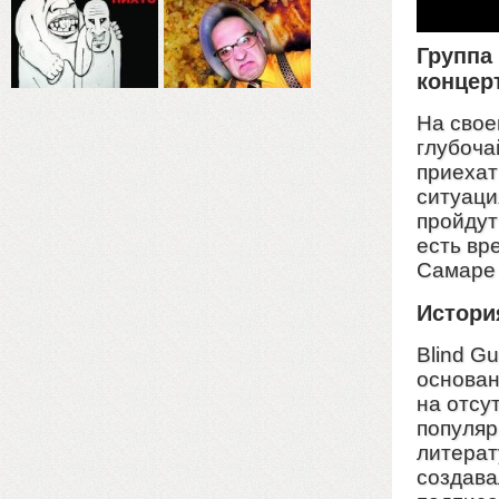
Группа
концер
На свое
глубоча
приехат
ситуаци
пройдут
есть вр
Самаре 
Истори
Blind G
основан
на отсу
популяр
литерат
создавал