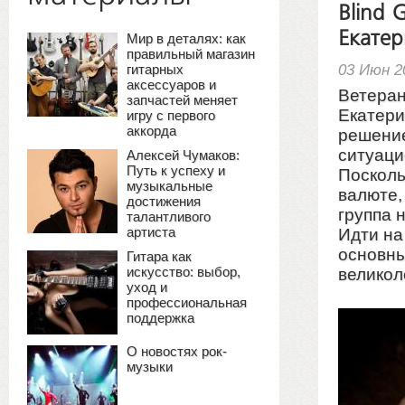
Blind 
Екатер
Мир в деталях: как
правильный магазин
03 Июн 2
гитарных
аксессуаров и
Ветеран
запчастей меняет
Екатери
игру с первого
аккорда
решение
ситуаци
Алексей Чумаков:
Путь к успеху и
Посколь
музыкальные
валюте,
достижения
группа 
талантливого
артиста
Идти на
основны
Гитара как
искусство: выбор,
великол
уход и
профессиональная
поддержка
О новостях рок-
музыки