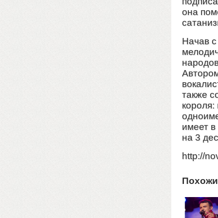
подписа
она пом
сатаниз
Начав с
мелодич
народов
Автором
вокалис
также с
короля:
одноиме
имеет в
на 3 де
http://
Похожи